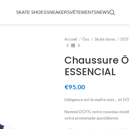
SKATE SHOES
SNEAKERS
VÊTEMENTS
NEWS
Accueil
Öus
Skate shoes
DO
Chaussure Ö
ESSENCIAL
€
95,00
L’élégance est le maître mot… et DÖ
Nommé DÖTS, notre nouveau modèle e
votre promenade quotidienne