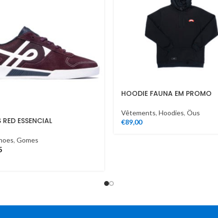
HOODIE FAUNA EM PROMO
Vêtements
,
Hoodies
,
Öus
 RED ESSENCIAL
€
89,00
hoes
,
Gomes
5