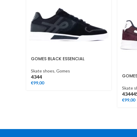
GOMES BLACK ESSENCIAL
Skate shoes
,
Gomes
GOMES
43
44
€
99,00
Skate s
43
44
4
€
99,00