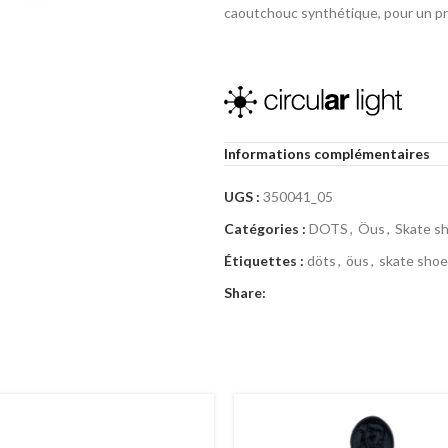
caoutchouc synthétique, pour un pro
La semelle intérieure Circular Light
Informations complémentaires
skateboard.
Sa densité intermédiair
UGS :
350041_05
Catégories :
DOTS
,
Öus
,
Skate s
Étiquettes :
döts
,
öus
,
skate sho
Share: