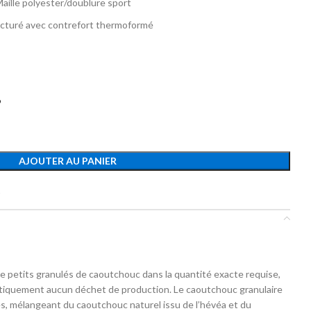
aille polyester/doublure sport
ucturé avec contrefort thermoformé
6
AJOUTER AU PANIER
t
e petits granulés de caoutchouc dans la quantité exacte requise,
tiquement aucun déchet de production.
Le caoutchouc granulaire
, mélangeant du caoutchouc naturel issu de l’hévéa et du