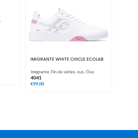
IMIGRANTE WHITE CHICLE ECOLAB
OE
Imigrante
,
Fin de séries
,
ous
,
Öus
NACCA
40
41
IMPERI
€
99,00
Skate s
43
€
115,00